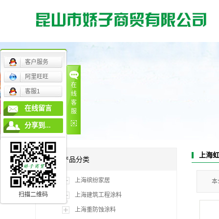
客户服务
阿里旺旺
在
客服1
线
客
在线留言
服
上海缤纷家居
上海建筑工程涂
分享到...
上海虹牌内墙涂料
上海虹牌内墙涂
上海虹牌木器漆
上海外墙涂料
上海
产品分类
上海环氧树脂地
上海缤纷家居
本
上海防霉漆
扫描二维码
上海建筑工程涂料
上海重防蚀涂料