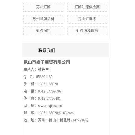
苏州虹牌
虹牌油漆供应商
苏州虹牌涂料
昆山虹牌漆
虹牌涂料
虹牌油漆价格
联系我们
昆山市娇子商贸有限公司
联系人：钟先生
Q Q：858601180
手 机：13951185020
电 话：0512-57769696
传 真：0512-57769191
网 址：www.ksjiaozi.cn
邮 箱：13951185020@163.com
地 址：苏州市昆山市昆北路214～216号