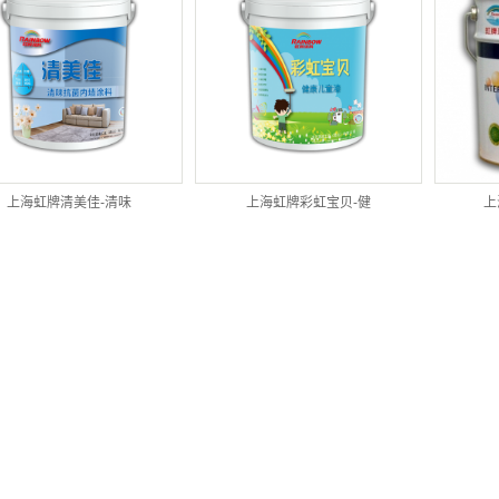
上海永保新涂料
上海锌粉底漆类
上海醇酸树脂防锈漆
上海优丽漆
上海永特龙涂料
上海虹牌清美佳-清味
上海虹牌彩虹宝贝-健
上