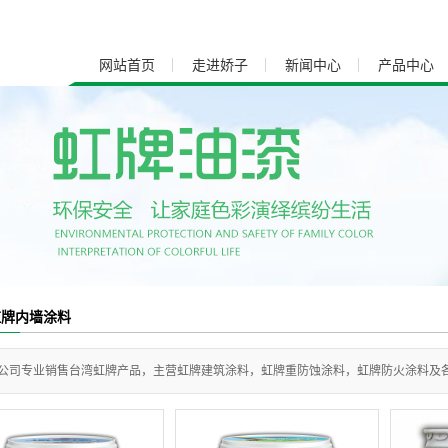
网站首页
走进娇子
新闻中心
产品中心
公司简介
公司新闻
联系我们
行业新闻
技术知识
料
上海重防蚀涂料
上海船舶涂料
料
上海醇酸磁漆
上海船舶漆
上海永氟龙涂料
虹牌内墙涂料
坪
上海路标漆
公司专业销售台湾虹牌产品，主营虹牌建筑涂料，虹牌重防蚀涂料，虹牌防火涂料及
上海耐热漆
上海氯化橡胶漆类